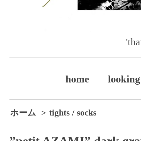
'th
home
looking 
ホーム
>
tights / socks
”petit AZAMI” dark gra