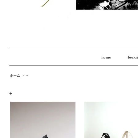
home
lookin
ホーム
>
+
+