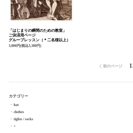
「はじまりの瞬間のための教室」
ご決済用ページ
グループレッスン（＊二名様以上）
3,000円(税込3,300円)
1
前のページ
カテゴリー
hat
clothes
tights / socks
+