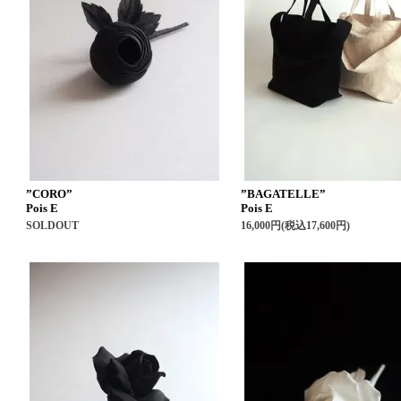
”CORO”
”BAGATELLE”
Pois E
Pois E
SOLDOUT
16,000円(税込17,600円)