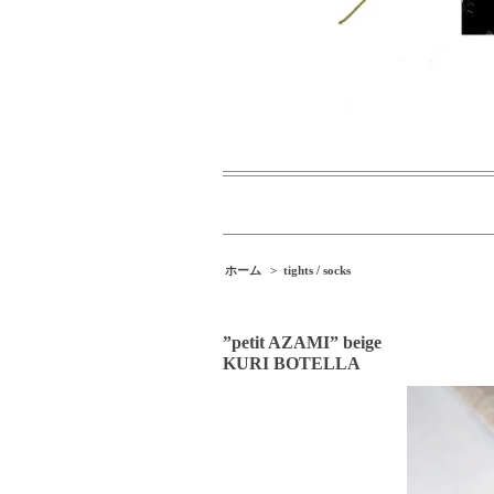
ホーム
>
tights / socks
”petit AZAMI” beige
KURI BOTELLA