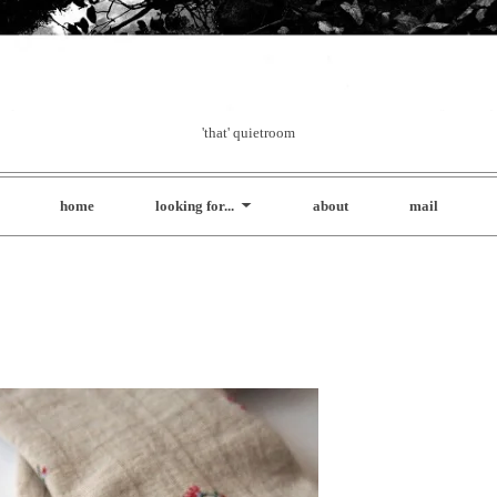
'that' quietroom
home
looking for...
about
mail