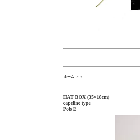
ホーム
>
+
HAT BOX (35×18cm)
capeline type
Pois E