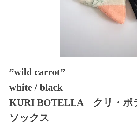
”wild carrot”
white / black
KURI BOTELLA クリ・
ソックス