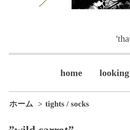
'th
home
looking 
ホーム
>
tights / socks
”wild carrot”