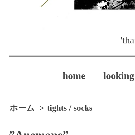
'th
home
looking 
ホーム
>
tights / socks
”Anemone”